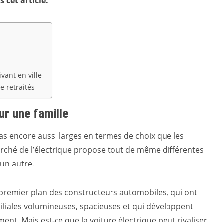
 cet article.
vant en ville
e retraités
ur une famille
as encore aussi larges en termes de choix que les
arché de l’électrique propose tout de même différentes
’un autre.
e premier plan des constructeurs automobiles, qui ont
amiliales volumineuses, spacieuses et qui développent
t. Mais est-ce que la voiture électrique peut rivaliser