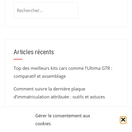
Rechercher :
Articles récents
Top des meilleurs kits cars comme l’Ultima GTR :
comparatif et assemblage
Comment suivre la dernière plaque
d’immatriculation attribuée : outils et astuces
Tutoriel : comment tuner sa voiture en toute
Gérer le consentement aux
légalité et sécurité
cookies
L’histoire biographique de la Nissan Skyline GT-R :